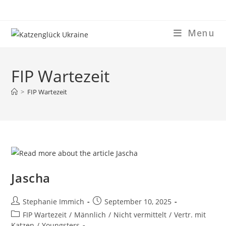
Skip
to
content
Menu
FIP Wartezeit
>
FIP Wartezeit
Jascha
Post
Post
Stephanie Immich
September 10, 2025
author:
published:
Post
FIP Wartezeit
/
Männlich
/
Nicht vermittelt
/
Vertr. mit
category:
Katzen
/
Youngsters