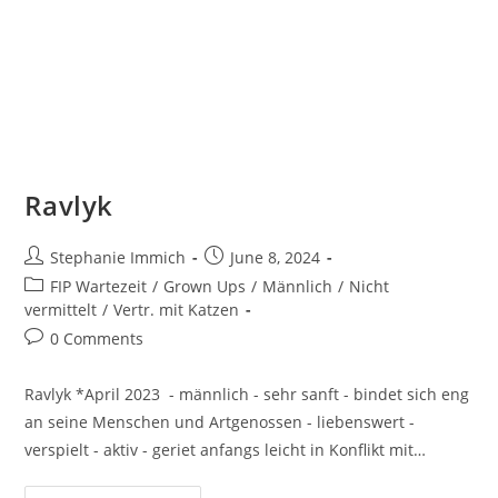
Ravlyk
Post
Post
Stephanie Immich
June 8, 2024
author:
published:
Post
FIP Wartezeit
/
Grown Ups
/
Männlich
/
Nicht
category:
vermittelt
/
Vertr. mit Katzen
Post
0 Comments
comments:
Ravlyk *April 2023 - männlich - sehr sanft - bindet sich eng
an seine Menschen und Artgenossen - liebenswert -
verspielt - aktiv - geriet anfangs leicht in Konflikt mit…