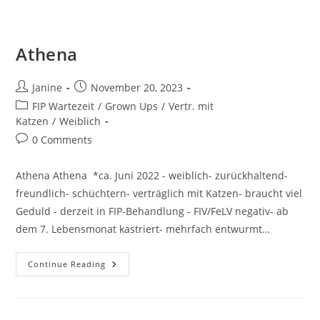
Athena
Post
Post
Janine
November 20, 2023
author:
published:
Post
FIP Wartezeit
/
Grown Ups
/
Vertr. mit
category:
Katzen
/
Weiblich
Post
0 Comments
comments:
Athena Athena *ca. Juni 2022 - weiblich- zurückhaltend-
freundlich- schüchtern- verträglich mit Katzen- braucht viel
Geduld - derzeit in FIP-Behandlung - FIV/FeLV negativ- ab
dem 7. Lebensmonat kastriert- mehrfach entwurmt…
Athena
Continue Reading