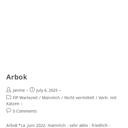
Arbok
Post
Post
Janine
July 6, 2025
author:
published:
Post
FIP Wartezeit
/
Männlich
/
Nicht vermittelt
/
Vertr. mit
category:
Katzen
Post
0 Comments
comments:
Arbok *ca. Juni 2022- männlich - sehr aktiv - friedlich -